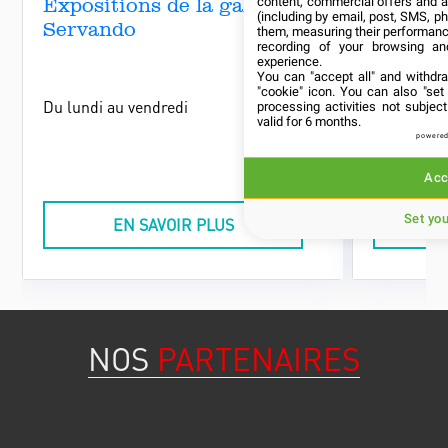
Expositions de la galerie
Événem
content, commercial offers and 
(including by email, post, SMS, ph
Servando
Taller 
them, measuring their performanc
recording of your browsing an
experience.
You can "accept all" and withdr
"cookie" icon
. You can also "set
Du lundi au vendredi
Selon pro
processing activities not subje
valid for 6 months.
powered
Acc
Set yo
EN SAVOIR PLUS
NOS
PARTENAIRES