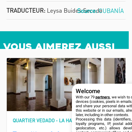
TRADUCTEUR:
Leysa Buides Secada
CUBANÍA
Vous aimerez aussi
Welcome
With our 79
partners
, we wish to 
devices (cookies, pixels in emails,
and share your personal data wit
this website or in our emails, al
later, including in other contexts.
Processing this data (identifier
QUARTIER VEDADO - LA HAVANE
QUARTIER
loyalty programs, IP, postal ad
geolocation, etc.) allows deve