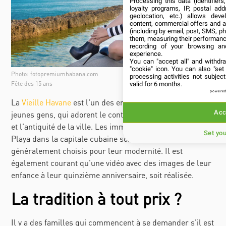
Processing this data (identifier
loyalty programs, IP, postal ad
geolocation, etc.) allows deve
content, commercial offers and 
(including by email, post, SMS, ph
them, measuring their performanc
recording of your browsing an
experience.
You can "accept all" and withdr
"cookie" icon
. You can also "set
Photo: fotopremiumhabana.com
processing activities not subje
Fête des 15 ans
valid for 6 months.
powered
La
Vieille Havane
est l'un des endroits préférés des
Acc
jeunes gens, qui adorent le contraste entre sa fraîcheur
et l'antiquité de la ville. Les immeubles du Vedado et de
Set yo
Playa dans la capitale cubaine sont aussi des sites
généralement choisis pour leur modernité. Il est
également courant qu'une vidéo avec des images de leur
enfance à leur quinzième anniversaire, soit réalisée.
La tradition à tout prix ?
Il y a des familles qui commencent à se demander s'il est