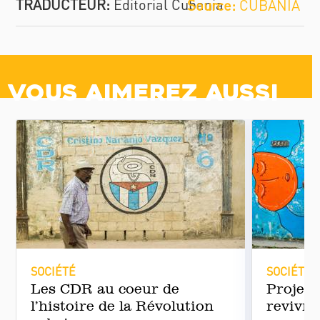
TRADUCTEUR:
Editorial Cubania
CUBANÍA
Vous aimerez aussi
SOCIÉTÉ
SOCIÉTÉ
Les CDR au coeur de
Projet 
l’histoire de la Révolution
revivre