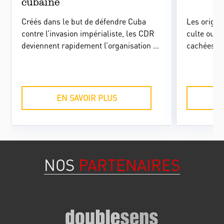
cubaine
Créés dans le but de défendre Cuba
Les origine
contre l’invasion impérialiste, les CDR
culte ouve
deviennent rapidement l’organisation de
cachées, le
masse par excellence, emblème de la
des années
nouvelle société socialiste cubaine. Or,
l'opportuni
ses fonctions évoluent rapidement, à
l'oubli et
l’image d’une Révolution qui se
efforts d'
EN SAVOIR PLUS
transforme avec le temps.
Construire
Pocitos po
potentiel.
NOS
PARTENAIRES