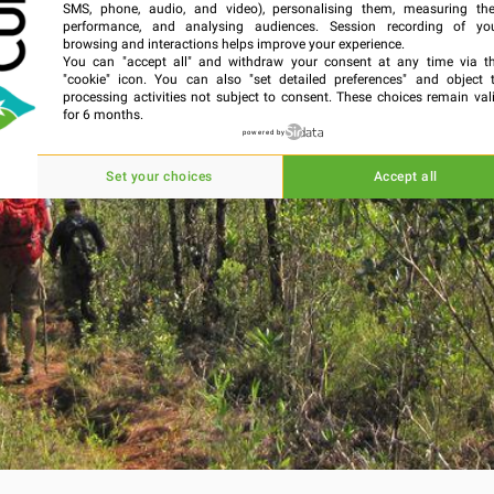
SMS, phone, audio, and video), personalising them, measuring the
performance, and analysing audiences. Session recording of yo
browsing and interactions helps improve your experience.
You can "accept all" and withdraw your consent at any time via t
"cookie" icon
. You can also "set detailed preferences" and object 
processing activities not subject to consent. These choices remain val
for 6 months.
powered by
Set your choices
Accept all