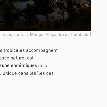
Bahia de Taco (Parque Alejandro de Humboldt)
êts tropicales accompagnent
pace naturel est
 faune endémiques
de la
u unique dans les îles des