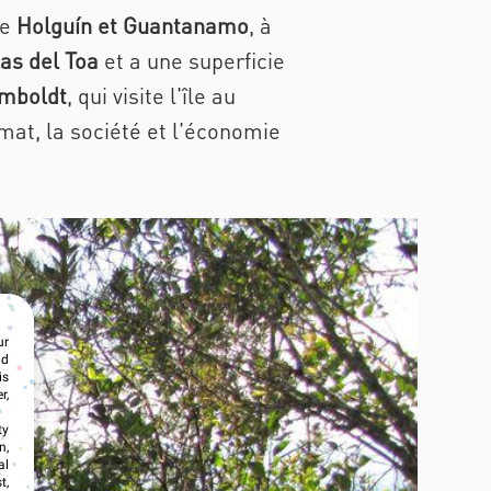
de
Holguín et Guantanamo
, à
as del Toa
et a une superficie
umboldt
, qui visite l'île au
imat, la société et l'économie
ur
nd
is
r,
ty
n,
al
t,