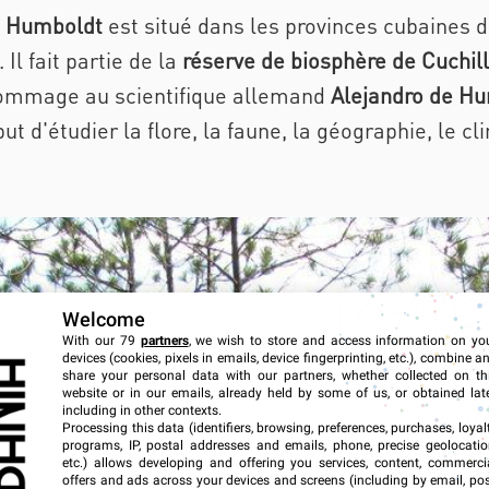
de Humboldt
est situé dans les provinces cubaines 
. Il fait partie de la
réserve de biosphère de Cuchill
 hommage au scientifique allemand
Alejandro de H
ut d'étudier la flore, la faune, la géographie, le cl
Welcome
With our 79
partners
, we wish to store and access information on yo
devices (cookies, pixels in emails, device fingerprinting, etc.), combine a
share your personal data with our partners, whether collected on th
website or in our emails, already held by some of us, or obtained late
including in other contexts.
Processing this data (identifiers, browsing, preferences, purchases, loyal
programs, IP, postal addresses and emails, phone, precise geolocatio
etc.) allows developing and offering you services, content, commerci
offers and ads across your devices and screens (including by email, pos