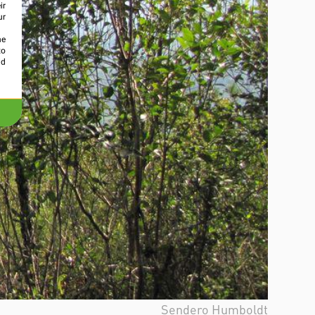
ir
ur
he
to
id
Sendero Humboldt