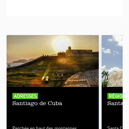
ADRESSES
RÉGIONS
Santiago de Cuba
Santa C
Perchée en haut des montagnes
Santa Clar
rebelles, face aux eaux turbulentes de
est toute 