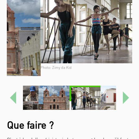
Photo: Zimy da Kid
Anterior
Sigui
Que faire ?
C'est à bord d'un
bici-taxi
- le transport local - qu'il faut
arpenter les ruelles sinueuses à la découverte des