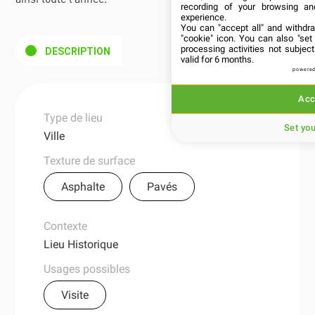
recording of your browsing an
experience.
You can "accept all" and withdr
"cookie" icon
. You can also "set
processing activities not subje
DESCRIPTION
valid for 6 months.
powered
Acc
Type de lieu
Set yo
Ville
Texture de surface
Asphalte
Pavés
Contexte
Lieu Historique
Usages possibles
Visite