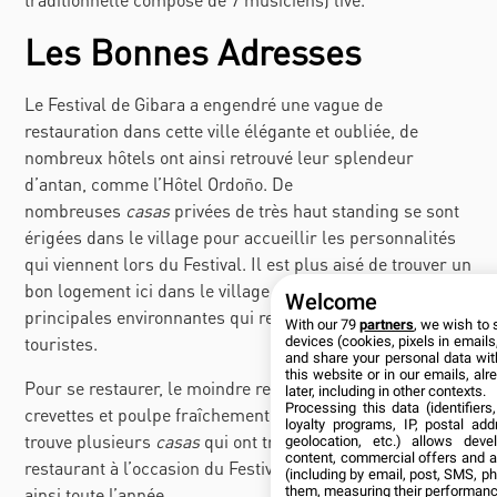
Les Bonnes Adresses
Le Festival de Gibara a engendré une vague de
restauration dans cette ville élégante et oubliée, de
nombreux hôtels ont ainsi retrouvé leur splendeur
d’antan, comme l’Hôtel Ordoño. De
nombreuses
casas
privées de très haut standing se sont
érigées dans le village pour accueillir les personnalités
qui viennent lors du Festival. Il est plus aisé de trouver un
bon logement ici dans le village que dans les villes
Welcome
principales environnantes qui reçoivent moins de
With our 79
partners
, we wish to 
touristes.
devices (cookies, pixels in emails,
and share your personal data wit
this website or in our emails, al
Pour se restaurer, le moindre restaurant sert du poisson,
later, including in other contexts.
Processing this data (identifier
crevettes et poulpe fraîchement pêchés localement. On
loyalty programs, IP, postal ad
trouve plusieurs
casas
qui ont transformé leur patios en
geolocation, etc.) allows deve
content, commercial offers and 
restaurant à l’occasion du Festival et le maintiennent
(including by email, post, SMS, ph
them, measuring their performanc
ainsi toute l’année.