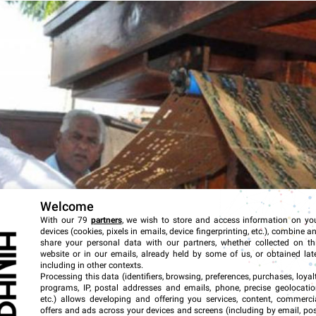
Welcome
With our 79
partners
, we wish to store and access information on yo
devices (cookies, pixels in emails, device fingerprinting, etc.), combine a
share your personal data with our partners, whether collected on th
website or in our emails, already held by some of us, or obtained late
including in other contexts.
Processing this data (identifiers, browsing, preferences, purchases, loyal
programs, IP, postal addresses and emails, phone, precise geolocatio
etc.) allows developing and offering you services, content, commerci
offers and ads across your devices and screens (including by email, pos