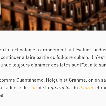
la technologie a grandement fait évoluer l’indust
ontinuer à faire partie du folklore cubain. Il n'est
inue toujours d'animer des fêtes sur l'île, à la su
 comme Guantánamo, Holguín et Granma, on en sav
la cadence du
son
, de la
guaracha
, du
danzón
et m
es.