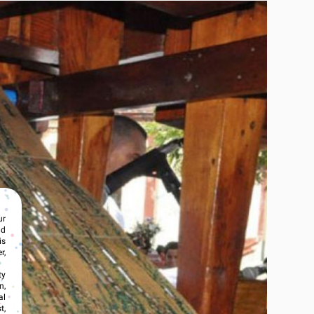
ur
nd
is
r,
ty
n,
al
t,