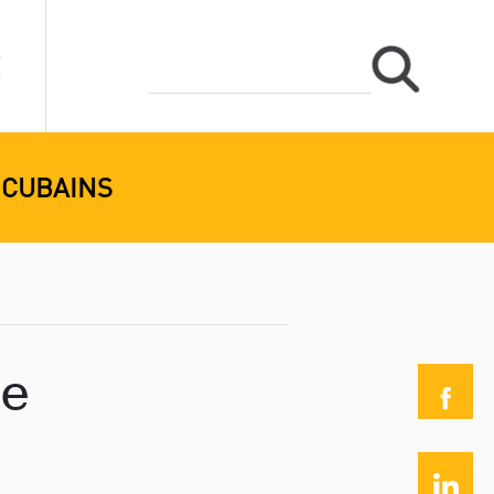
 CUBAINS
ue