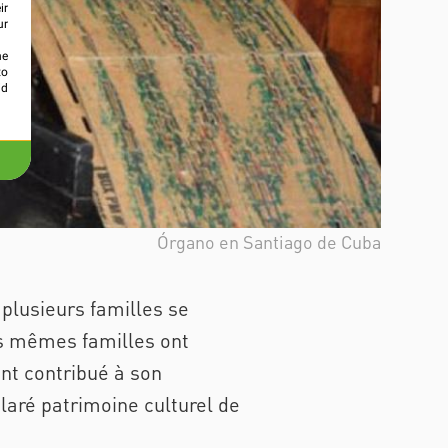
ir
ur
he
to
id
Órgano en Santiago de Cuba
ù plusieurs familles se
es mêmes familles ont
ant contribué à son
laré patrimoine culturel de