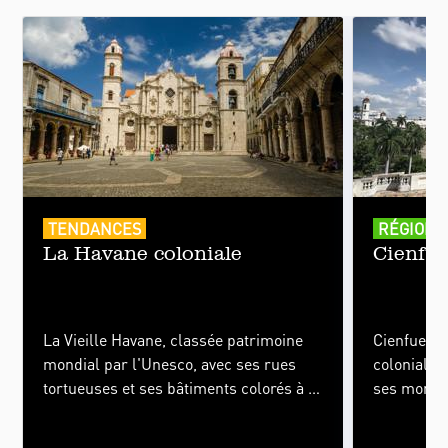
TENDANCES
RÉGIONS
La Havane coloniale
Cienfu
La Vieille Havane, classée patrimoine
Cienfuegos 
mondial par l'Unesco, avec ses rues
coloniale 
tortueuses et ses bâtiments colorés à la
ses monume
splendeur un peu passée, sont la vitrine
place d’ar
de la ville même. Si l'on tombe sous le
véritables 