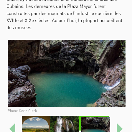
Cubains. Les demeures de la
Plaza Mayor
furent
construites par des magnats de l’industrie sucrière des
XVIIIe
et XIXe
siècles. Aujourd’hui, la plupart accueillent
des musées.
Photo: Kevin Clerk