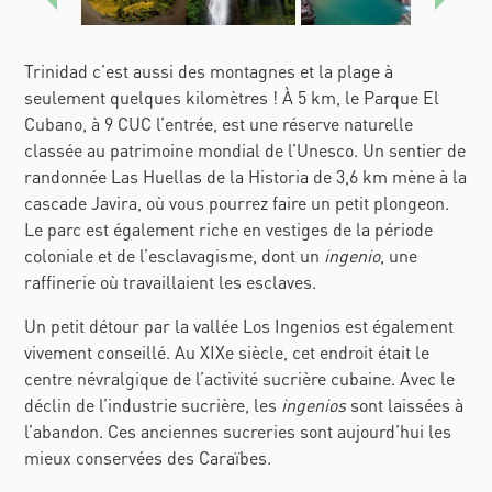
Anterior
Sigui
Trinidad c’est aussi des montagnes et la plage à
seulement quelques kilomètres !
À
5 km, le
Parque El
Cubano, à
9 CUC l’entrée, est une réserve naturelle
classée au patrimoine mondial de l’Unesco. Un sentier de
randonnée
Las Huellas de la Historia
de 3,6 km mène à la
cascade
Javira
, où vous pourrez faire un petit plongeon.
Le parc est également riche en vestiges de la période
coloniale et de l’esclavagisme, dont un
ingenio
, une
raffinerie où travaillaient les esclaves.
Un petit détour par la vallée
Los Ingenios
est également
vivement conseillé. Au XIXe
siècle, cet endroit était le
centre névralgique de l’activité sucrière cubaine. Avec le
déclin de l’industrie sucrière, les
ingenios
sont laissées à
l’abandon. Ces anciennes sucreries sont aujourd’hui les
mieux conservées des Caraïbes.