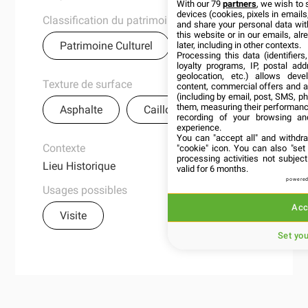
With our 79
partners
, we wish to 
devices (cookies, pixels in emails,
Classification du patrimoine
and share your personal data wit
this website or in our emails, al
Patrimoine Culturel
later, including in other contexts.
Processing this data (identifier
loyalty programs, IP, postal ad
geolocation, etc.) allows deve
Texture de surface
content, commercial offers and 
(including by email, post, SMS, ph
them, measuring their performanc
Asphalte
Caillouteux
recording of your browsing an
experience.
You can "accept all" and withdr
Contexte
"cookie" icon
. You can also "set
processing activities not subje
Lieu Historique
valid for 6 months.
powered
Usages possibles
Acc
Visite
Set yo