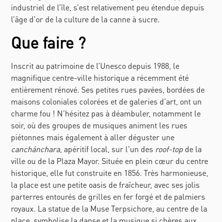
industriel de l’île, s’est relativement peu étendue depuis
l’âge d’or de la culture de la canne à sucre.
Que faire ?
Inscrit au patrimoine de l’Unesco depuis 1988, le
magnifique centre-ville historique a récemment été
entièrement rénové.
Ses petites rues pavées, bordées de
maisons coloniales colorées et de galeries d’art, ont un
charme fou ! N’hésitez pas à déambuler, notamment le
soir, où des groupes de musiques animent les rues
piétonnes mais également à aller déguster une
canchánchara
, apéritif local, sur l'un des
roof-top
de la
ville ou de la
Plaza Mayor
.
Située en plein cœur du centre
historique, elle fut construite en 1856. Très harmonieuse,
la place est une petite oasis de fraîcheur, avec ses jolis
parterres entourés de grilles en fer forgé et de palmiers
royaux. La statue de la Muse Terpsichore, au centre de la
place, symbolise la danse et la musique si chères aux