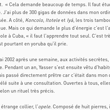
t. « Cela demande beaucoup de temps. Il faut étudi
 J'ai plus de 300 gigas de données dans mon ordina
sée. A côté,
Koncolo
,
Itotele
et
Iyá
, les trois tambo
ue. Mais ce qui demande le plus d'énergie c'est l
e à Cuba, « il faut l'apprendre tout seul. C'est très
est pourtant en
yoruba
qu'il prie.
 mai 2002 après une semaine, aux activités secrètes
. Pendant un an, Yasser s'est ensuite vêtu d'habits
suis passé directement prêtre car c'était dans mon
vélé suite à une consultation. Ouvertes à tous, el
elon un rituel très précis.
étrange collier, l'
opele
. Composé de huit pierres, i