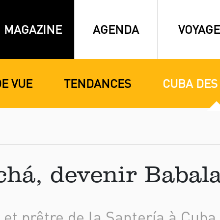
MAGAZINE
AGENDA
VOYAGE
DE VUE
TENDANCES
CUBA DES
chá, devenir Babal
 et prêtre de la Santería à Cuba