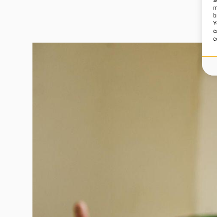
s
m
b
Y
c
c