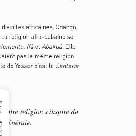
 divinités africaines, Changó,
 La religion afro-cubaine se
lomonte
,
Ifá
et
Abakuá
. Elle
quaient pas la même religion
e de Yasser c'est la
Santería
es
al
 Notre religion s'inspire du
ld
n générale.
s,
ng
nd