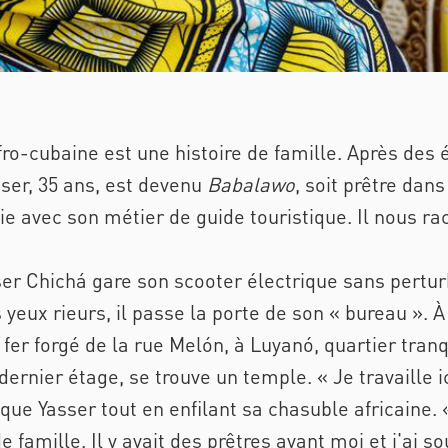
afro-cubaine est une histoire de famille. Après des
sser, 35 ans, est devenu
Babalawo
, soit prêtre dan
lie avec son métier de guide touristique. Il nous ra
ser Chichá gare son scooter électrique sans perturb
 yeux rieurs, il passe la porte de son « bureau ». À
n fer forgé de la rue Melón, à Luyanó, quartier tran
dernier étage, se trouve un temple. « Je travaille i
que Yasser tout en enfilant sa chasuble africaine. 
e famille. Il y avait des prêtres avant moi et j'ai 