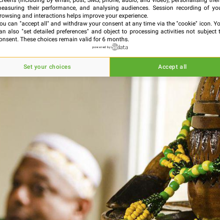
creens (including by email, post, SMS, phone, audio, and video), personalising the
easuring their performance, and analysing audiences. Session recording of yo
rowsing and interactions helps improve your experience.
ou can "accept all" and withdraw your consent at any time via the "cookie" icon
. Y
an also "set detailed preferences" and object to processing activities not subject 
onsent. These choices remain valid for 6 months.
powered by
Set your choices
Accept all