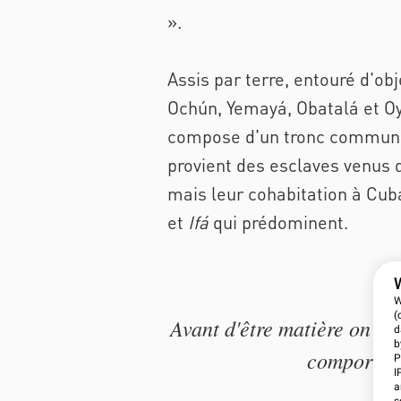
».
Assis par terre, entouré d'obj
Ochún, Yemayá, Obatalá et O
compose d'un tronc commun 
provient des esclaves venus d
mais leur cohabitation à Cub
et
Ifá
qui prédominent.
W
(
Avant d'être matière on est
d
b
comporteme
P
I
a