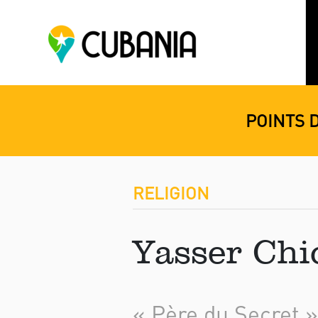
POINTS 
RELIGION
Yasser Chi
« Père du Secret »