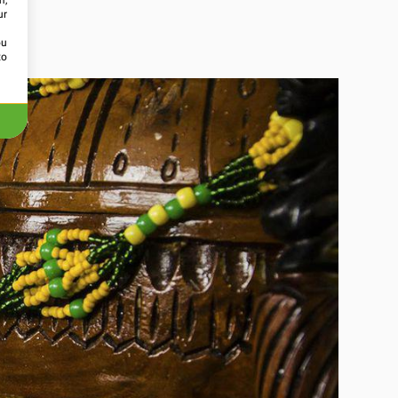
m,
ur
ou
to