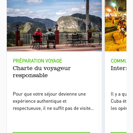
PRÉPARATION VOYAGE
COMMUNI
Charte du voyageur
Interne
responsable
Pour que votre séjour devienne une
Il y a que
expérience authentique et
Cuba était
respectueuse, il ne suffit pas de visiter
les opérat
les lieux : il s’agit d’interagir avec les
fait un ar
habitants, de protéger l’environnement,
arrivée, le
de soutenir l’économie locale et de
de nombreu