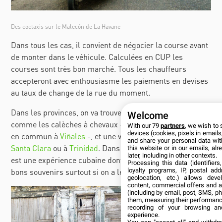
Des coctaxis sur le Malecón de La Havane
Dans tous les cas, il convient de négocier la course avant
de monter dans le véhicule. Calculées en CUP les
courses sont très bon marché. Tous les chauffeurs
accepteront avec enthousiasme les paiements en devises
au taux de change de la rue du moment.
Dans les provinces, on va trouver quelques spécificités
Welcome
comme les calèches à chevaux - en privé à Bayamo mais
With our 79
partners
, we wish to 
devices (cookies, pixels in emails,
en commun à
Viñales
-, et une version moto du
bici-taxi
à
and share your personal data wit
Santa Clara
ou à
Trinidad
. Dans tous les cas, se déplacer
this website or in our emails, al
later, including in other contexts.
est une expérience cubaine dont on garde toujours de
Processing this data (identifier
bons souvenirs surtout si on a le temps
loyalty programs, IP, postal ad
!
geolocation, etc.) allows deve
content, commercial offers and 
(including by email, post, SMS, ph
them, measuring their performanc
recording of your browsing an
experience.