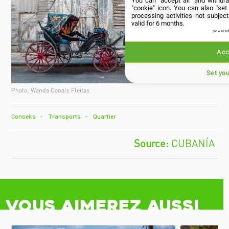
You can "accept all" and withdr
"cookie" icon
. You can also "set
processing activities not subje
valid for 6 months.
powered
Acc
Set yo
Photo: Wanda Canals Fleitas
Conseils
Transports
Quartier
CUBANÍA
Vous aimerez aussi