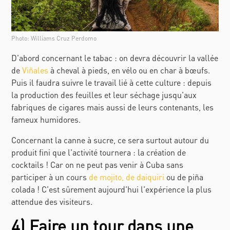
Photo: Williams Cruz Perdomo
D'abord concernant le tabac : on devra découvrir la vallée
de
Viñales
à cheval à pieds, en vélo ou en char à bœufs.
Puis il faudra suivre le travail lié à cette culture : depuis
la production des feuilles et leur séchage jusqu'aux
fabriques de cigares mais aussi de leurs contenants, les
fameux
humidores
.
Concernant la canne à sucre, ce sera surtout autour du
produit fini que l'activité tournera : la création de
cocktails ! Car on ne peut pas venir à Cuba sans
participer à un cours
de
mojito
, de
daiquiri
ou de
pi
ñ
a
colada
! C'est sûrement aujourd'hui l'expérience la plus
attendue des visiteurs.
4) Faire un tour dans une