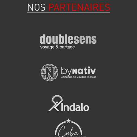
NOS
PARTENAIRES
visiter à L