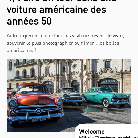
voiture américaine des
années 50
Autre expérience que tous les visiteurs rêvent de vivre,
souvenir le plus photographier ou filmer : les belles
américaines !
Welcome
With our 79
partners
, we wish to 