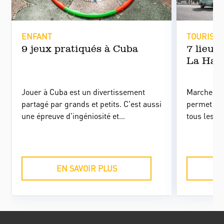
ENFANT
TOURISM
9 jeux pratiqués à Cuba
7 lieux
La Hav
Jouer à Cuba est un divertissement
Marcher d
partagé par grands et petits. C'est aussi
permet de
une épreuve d'ingéniosité et
tous les c
d'imagination pour pallier la pénurie de
l’hospitali
technologies et de jouets sophistiqués.
ou encore 
Traditionnels ou régionaux, les jeux,
d'évènemen
transmis de génération en génération
cubaine. C
EN SAVOIR PLUS
font partie d'un imaginaire populaire
avec une m
inépuisable.
l’aspect l
Havane et 
population
liste des 