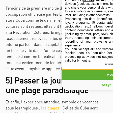
devices (cookies, pixels in emails,
Témoins de la première moitié du XXe siècle, temps de
and share your personal data wit
this website or in our emails, al
l'occupation officieuse par les États Unis, on considérait
later, including in other contexts.
Processing this data (identifier
alors Cuba comme le dernier état de ce pays. Les
loyalty programs, IP, postal ad
voitures sont restées, elles ont tant bien que mal survécu
geolocation, etc.) allows deve
content, commercial offers and 
à la Révolution. Colorées, bringuebalantes ou
(including by email, post, SMS, ph
luxueusement rénovées, elles occupent le pavé ou le
them, measuring their performanc
recording of your browsing an
bitume partout, dans la capitale ou en province. Et faire
experience.
You can "accept all" and withdr
un tour de ville dans l'un de ces carrosses d'un autre
"cookie" icon
. You can also "set
temps est comme la réalisation d'un rêve d'enfant. Le
processing activities not subje
valid for 6 months.
must
est évidemment de longer l'océan par le Malecón,
powered
cette avenue mythique appelée le canapé de la Havane.
Acc
5) Passer la journée sur
Set yo
une plage paradisiaque
Et enfin, l'expérience attendue, symbole de vacances
sous les tropiques :
les plages
! Celles de Cuba sont